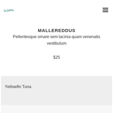
INICIO
MALLEREDDUS
CARTA
Pellentesque ornare sem lacinia quam venenatis
vestibulum
MENÚS
$25
RESERVAS
TRABAJA CON NOSOTROS
Yellowfin Tuna